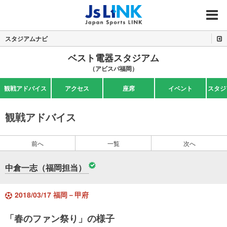
MENU
スタジアムナビ
ベスト電器スタジアム
（アビスパ福岡）
観戦アドバイス
アクセス
座席
イベント
スタジ
観戦アドバイス
前へ
一覧
次へ
中倉一志（福岡担当）
2018/03/17 福岡－甲府
「春のファン祭り」の様子