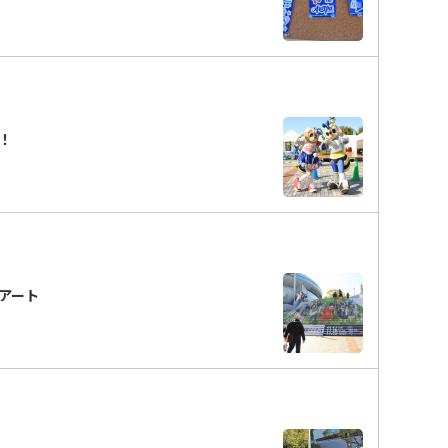
分！
段アート