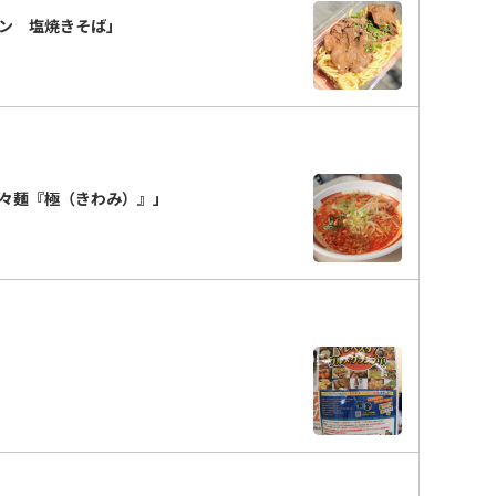
タン 塩焼きそば」
々麺『極（きわみ）』」