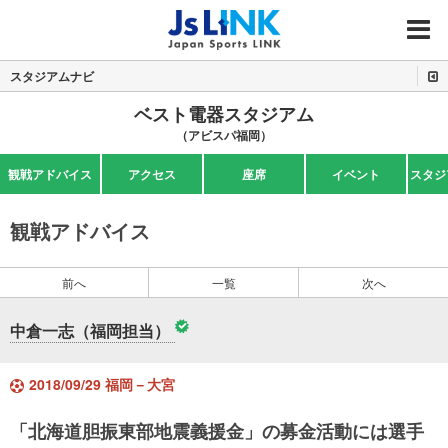
MENU
スタジアムナビ
ベスト電器スタジアム
（アビスパ福岡）
観戦アドバイス
アクセス
座席
イベント
スタジ
観戦アドバイス
前へ
一覧
次へ
中倉一志（福岡担当）
2018/09/29 福岡－大宮
「北海道胆振東部地震義援金」の募金活動には選手