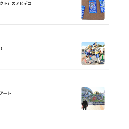
ェクト」のアビデコ
分！
段アート