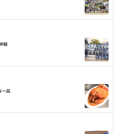
終戦
ーな一品