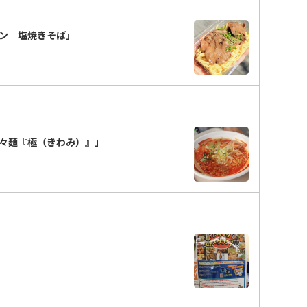
タン 塩焼きそば」
々麺『極（きわみ）』」