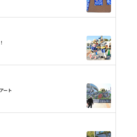
分！
段アート