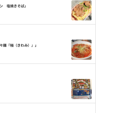
タン 塩焼きそば」
々麺『極（きわみ）』」