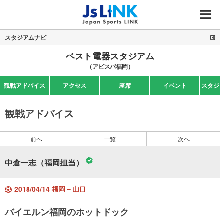
MENU
スタジアムナビ
ベスト電器スタジアム
（アビスパ福岡）
観戦アドバイス
アクセス
座席
イベント
スタジ
観戦アドバイス
前へ
一覧
次へ
中倉一志（福岡担当）
2018/04/14 福岡－山口
バイエルン福岡のホットドック