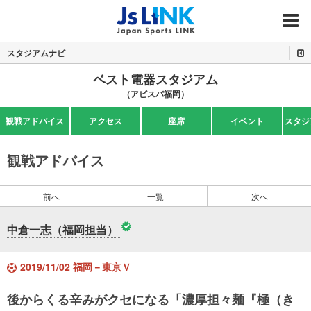
MENU
スタジアムナビ
ベスト電器スタジアム
（アビスパ福岡）
観戦アドバイス
アクセス
座席
イベント
スタジ
観戦アドバイス
前へ
一覧
次へ
中倉一志（福岡担当）
2019/11/02 福岡－東京Ｖ
後からくる辛みがクセになる「濃厚担々麺『極（き