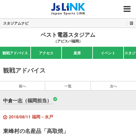
MENU
スタジアムナビ
ベスト電器スタジアム
（アビスパ福岡）
観戦アドバイス
アクセス
座席
イベント
スタジ
観戦アドバイス
前へ
一覧
次へ
中倉一志（福岡担当）
2018/08/11 福岡－水戸
東峰村の名産品「高取焼」