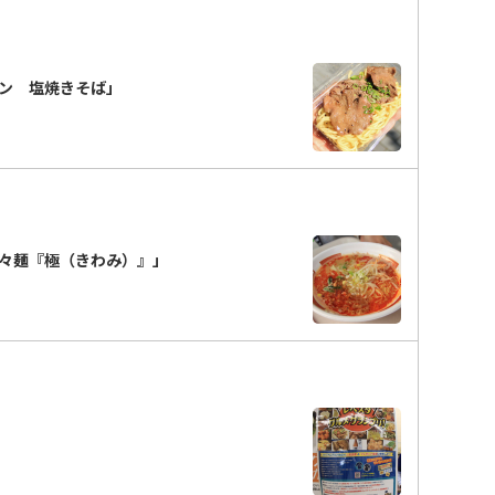
タン 塩焼きそば」
々麺『極（きわみ）』」