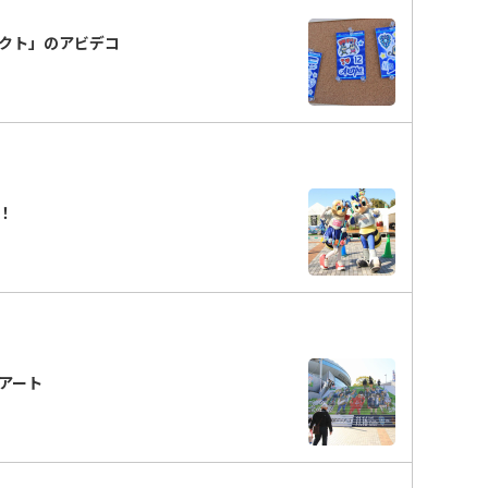
ェクト」のアビデコ
分！
段アート