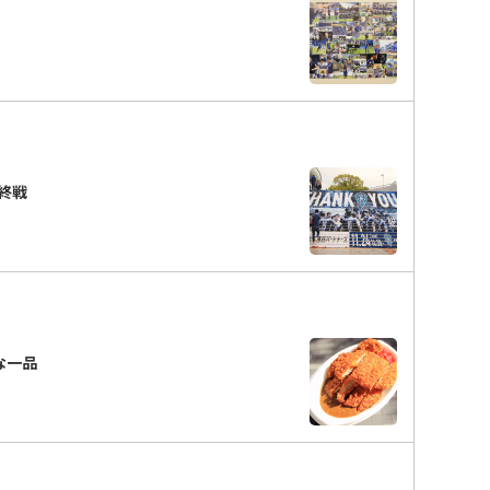
終戦
ーな一品