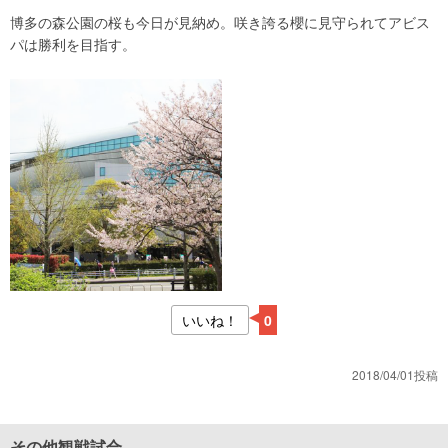
博多の森公園の桜も今日が見納め。咲き誇る櫻に見守られてアビス
パは勝利を目指す。
いいね！
0
2018/04/01投稿
その他観戦試合