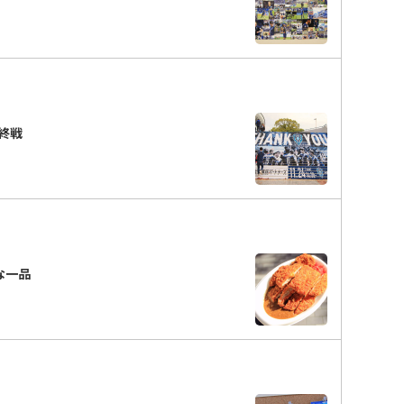
終戦
ーな一品