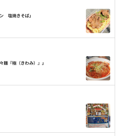
タン 塩焼きそば」
々麺『極（きわみ）』」