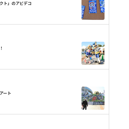
ェクト」のアビデコ
分！
段アート