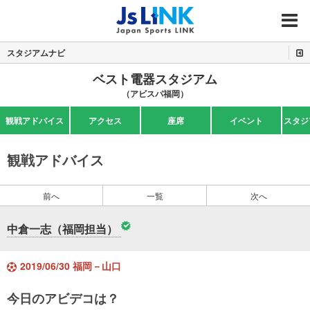
MENU
スタジアムナビ
ベスト電器スタジアム
（アビスパ福岡）
観戦アドバイス
アクセス
座席
イベント
スタジ
観戦アドバイス
前へ
一覧
次へ
中倉一志（福岡担当）
2019/06/30 福岡－山口
今日のアビデコは？