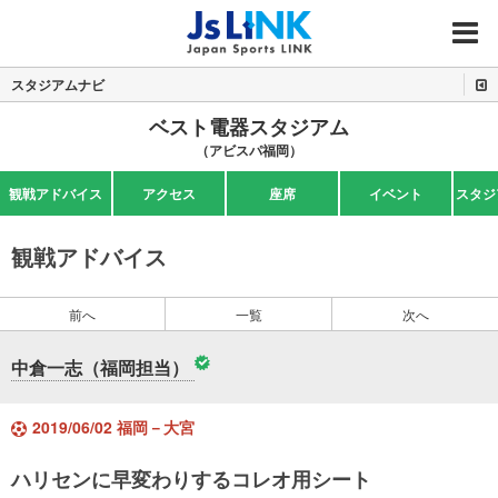
MENU
スタジアムナビ
ベスト電器スタジアム
（アビスパ福岡）
観戦アドバイス
アクセス
座席
イベント
スタジ
観戦アドバイス
前へ
一覧
次へ
中倉一志（福岡担当）
2019/06/02 福岡－大宮
ハリセンに早変わりするコレオ用シート