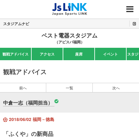
MENU
スタジアムナビ
ベスト電器スタジアム
（アビスパ福岡）
観戦アドバイス
アクセス
座席
イベント
スタジ
観戦アドバイス
前へ
一覧
次へ
中倉一志（福岡担当）
2018/06/02 福岡－徳島
「ふくや」の新商品