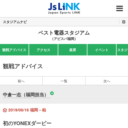
MENU
スタジアムナビ
ベスト電器スタジアム
（アビスパ福岡）
観戦アドバイス
アクセス
座席
イベント
スタジ
観戦アドバイス
前へ
一覧
次へ
中倉一志（福岡担当）
2019/06/16 福岡－柏
初のYONEXダービー