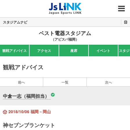
MENU
スタジアムナビ
ベスト電器スタジアム
（アビスパ福岡）
観戦アドバイス
アクセス
座席
イベント
スタジ
観戦アドバイス
前へ
一覧
次へ
中倉一志（福岡担当）
2018/10/06 福岡－岡山
神セブンブランケット