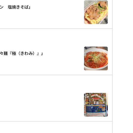
タン 塩焼きそば」
々麺『極（きわみ）』」