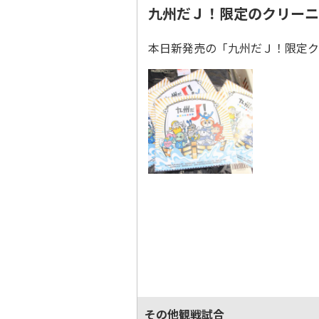
九州だＪ！限定のクリー
本日新発売の「九州だＪ！限定ク
その他観戦試合