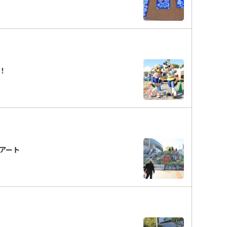
分！
段アート