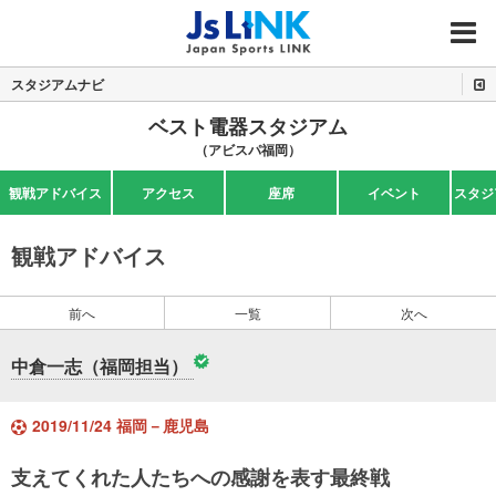
MENU
スタジアムナビ
ベスト電器スタジアム
（アビスパ福岡）
観戦アドバイス
アクセス
座席
イベント
スタジ
観戦アドバイス
前へ
一覧
次へ
中倉一志（福岡担当）
2019/11/24 福岡－鹿児島
支えてくれた人たちへの感謝を表す最終戦