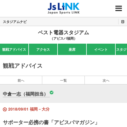
MENU
スタジアムナビ
ベスト電器スタジアム
（アビスパ福岡）
観戦アドバイス
アクセス
座席
イベント
スタジ
観戦アドバイス
前へ
一覧
次へ
中倉一志（福岡担当）
2018/09/01 福岡－大分
サポーター必携の書「アビスパマガジン」