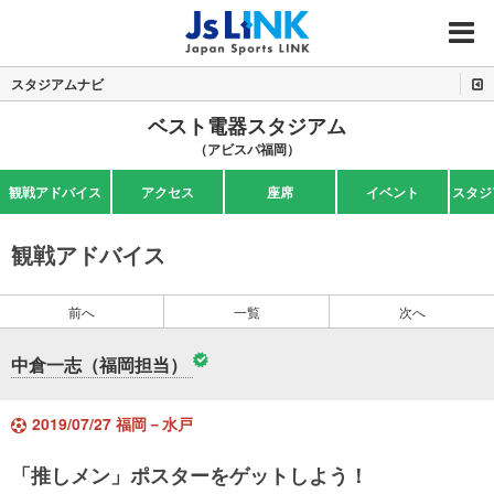
MENU
スタジアムナビ
ベスト電器スタジアム
（アビスパ福岡）
観戦アドバイス
アクセス
座席
イベント
スタジ
観戦アドバイス
前へ
一覧
次へ
中倉一志（福岡担当）
2019/07/27 福岡－水戸
「推しメン」ポスターをゲットしよう！