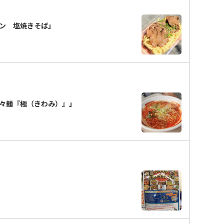
タン 塩焼きそば」
々麺『極（きわみ）』」