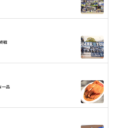
終戦
ーな一品