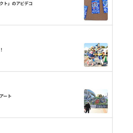
ェクト」のアビデコ
分！
段アート