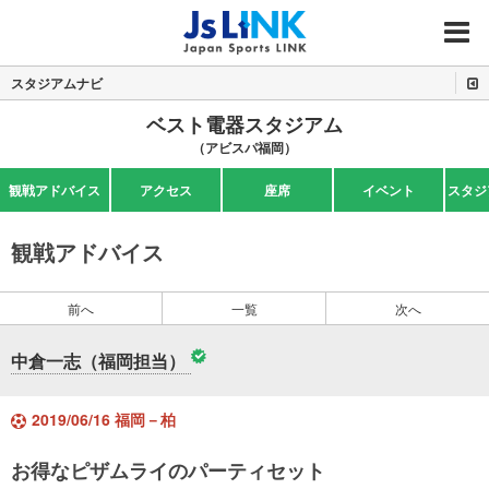
MENU
スタジアムナビ
ベスト電器スタジアム
（アビスパ福岡）
観戦アドバイス
アクセス
座席
イベント
スタジ
観戦アドバイス
前へ
一覧
次へ
中倉一志（福岡担当）
2019/06/16 福岡－柏
お得なピザムライのパーティセット