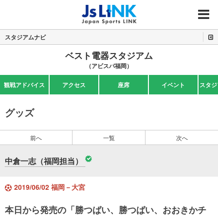
MENU
スタジアムナビ
ベスト電器スタジアム
（アビスパ福岡）
観戦アドバイス
アクセス
座席
イベント
スタジ
グッズ
前へ
一覧
次へ
中倉一志（福岡担当）
2019/06/02 福岡－大宮
本日から発売の「勝つばい、勝つばい、おおきかチ