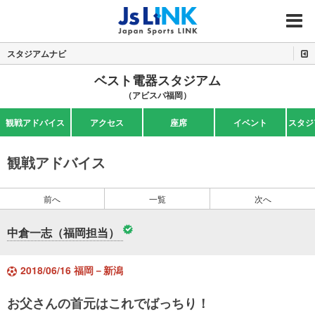
MENU
スタジアムナビ
ベスト電器スタジアム
（アビスパ福岡）
観戦アドバイス
アクセス
座席
イベント
スタジ
観戦アドバイス
前へ
一覧
次へ
中倉一志（福岡担当）
2018/06/16 福岡－新潟
お父さんの首元はこれでばっちり！